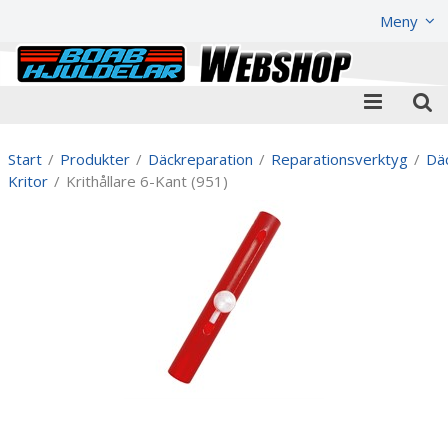
Visa varukorgen
Till kassan
Meny
Start
/
Produkter
/
Däckreparation
/
Reparationsverktyg
/
Dä
Kritor
/
Krithållare 6-Kant (951)