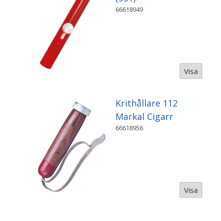
66618949
Visa
Krithållare 112
Markal Cigarr
66618956
Visa