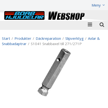
Visa varukorgen
Till kassan
Meny
Start
/
Produkter
/
Däckreparation
/
Slipverktyg
/
Axlar &
Snabbadaptrar
/
S1041 Snabbaxel till 271/271P