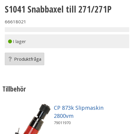
S1041 Snabbaxel till 271/271P
66618021
I lager
Produktfråga
Tillbehör
CP 873k Slipmaskin
2800vm
79011970