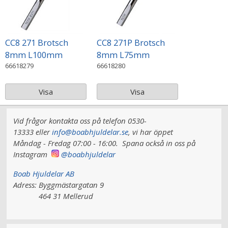
CC8 271 Brotsch
CC8 271P Brotsch
8mm L100mm
8mm L75mm
66618279
66618280
Visa
Visa
Vid frågor kontakta oss på telefon 0530-
13333 eller
info@boabhjuldelar.se
, vi har
öppet
Måndag - Fredag 07:00 - 16:00.
Spana också in oss på
Instagram
@boabhjuldelar
Boab Hjuldelar AB
Adress:
Byggmästargatan 9
464 31 Mellerud