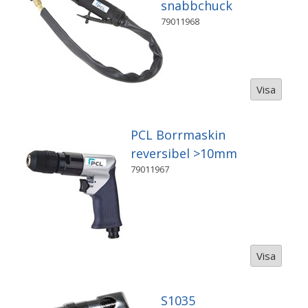
snabbchuck
79011968
Visa
PCL Borrmaskin
reversibel >10mm
79011967
Visa
S1035