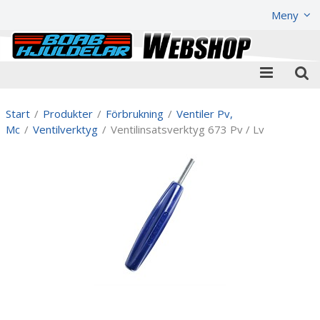
Visa varukorgen
Till kassan
Meny
Start
/
Produkter
/
Förbrukning
/
Ventiler Pv,
Mc
/
Ventilverktyg
/
Ventilinsatsverktyg 673 Pv / Lv