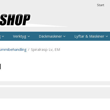
rodukten har lagts i din varukorg
Säkerhet & 
Start
g
Verktyg
Däckmaskiner
Lyftar & Maskiner
ummibehandling
/
Spiralrasp Lv, EM
M