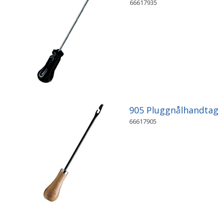
66617935
905 Pluggnålhandta
66617905