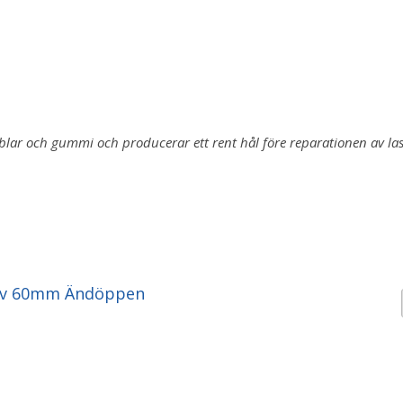
blar och gummi och p
roducerar ett rent hål före reparationen av la
Pv 60mm Ändöppen