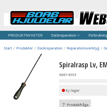
P
PRODUKTNYHETER
Däckreparation
Förbruknin
Start
/
Produkter
/
Däckreparation
/
Reparationsverktyg
/
G
Spiralrasp Lv, E
66614303
Ej i lager
Produktfråga