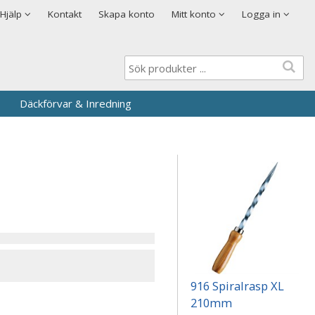
Visa varukorgen
Till kassan
Cookies
Hjälp
Kontakt
Skapa konto
Mitt konto
Logga in
Logga in
Användarnamn
*
Lösenord
*
Däckförvar & Inredning
Kom ihåg mig
Glömt ditt lösenord?
Skapa nytt konto
916 Spiralrasp XL
210mm