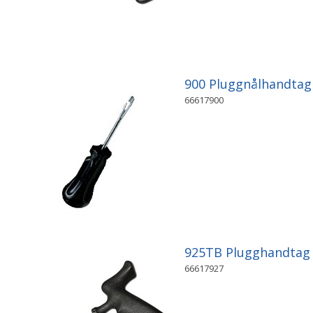
900 Pluggnålhandta
66617900
925TB Plugghandtag
66617927