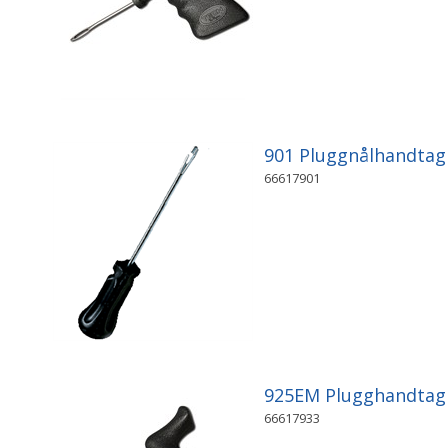
901 Pluggnålhandtag
66617901
925EM Plugghandta
66617933