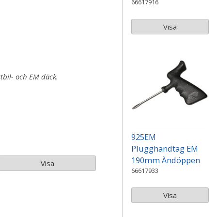
66617916
Visa
stbil- och EM däck.
925EM
Plugghandtag EM
190mm Ändöppen
Visa
66617933
Visa