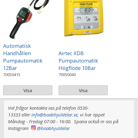
Automatisk
Handhållen
Airtec XDB
Pumpautomatik
Pumpautomatik
12Bar
Högflöde 10Bar
70050415
70050040
Visa
Visa
Vid frågor kontakta oss på telefon 0530-
13333 eller
info@boabhjuldelar.se
, vi har
öppet
Måndag - Fredag 07:00 - 16:00.
Spana också in oss på
Instagram
@boabhjuldelar