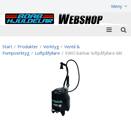
Visa varukorgen
Till kassan
Meny
Start
/
Produkter
/
Verktyg
/
Ventil &
Pumpverktyg
/
Luftpåfyllare
/
EWO bärbar luftpåfyllare 6lit