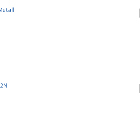
etall
-2N