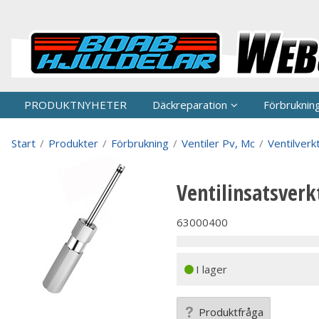
P
PRODUKTNYHETER
Däckreparation
Förbruknin
Start
/
Produkter
/
Förbrukning
/
Ventiler Pv, Mc
/
Ventilverk
Ventilinsatsver
63000400
I lager
Produktfråga