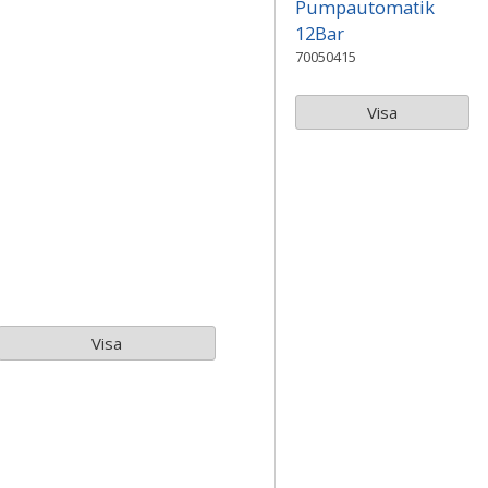
Pumpautomatik
12Bar
70050415
Visa
Visa