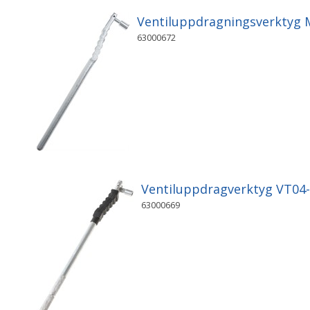
Ventiluppdragningsverktyg M
63000672
Ventiluppdragverktyg VT04
63000669