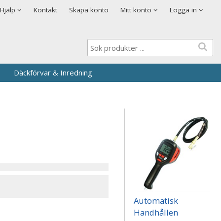
Visa varukorgen
Till kassan
Cookies
Hjälp
Kontakt
Skapa konto
Mitt konto
Logga in
Logga in
Användarnamn
*
Lösenord
*
Däckförvar & Inredning
Kom ihåg mig
Glömt ditt lösenord?
Skapa nytt konto
Automatisk
Handhållen