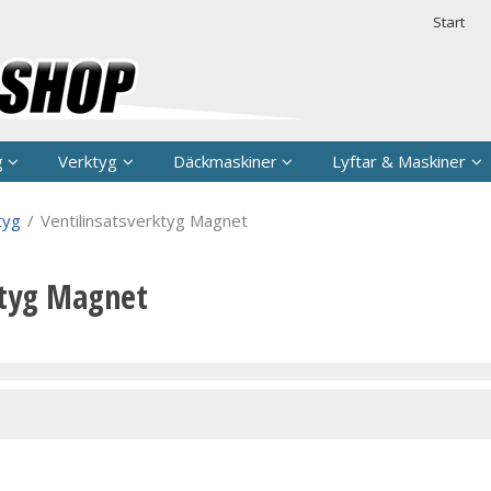
rodukten har lagts i din varukorg
Säkerhet & 
Start
g
Verktyg
Däckmaskiner
Lyftar & Maskiner
tyg
/
Ventilinsatsverktyg Magnet
ktyg Magnet