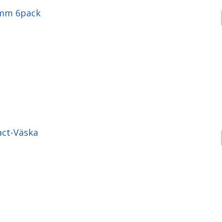
mm 6pack
act-Väska