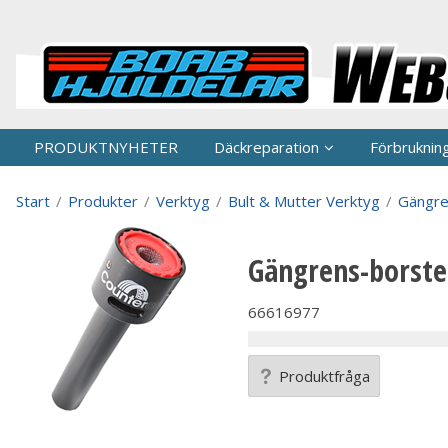
P
PRODUKTNYHETER
Däckreparation
Förbruknin
Start
/
Produkter
/
Verktyg
/
Bult & Mutter Verktyg
/
Gängre
Gängrens-borst
66616977
Produktfråga