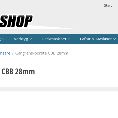
rodukten har lagts i din varukorg
Säkerhet & 
Start
g
Verktyg
Däckmaskiner
Lyftar & Maskiner
nsare
/
Gängrens-borste CBB 28mm
e CBB 28mm