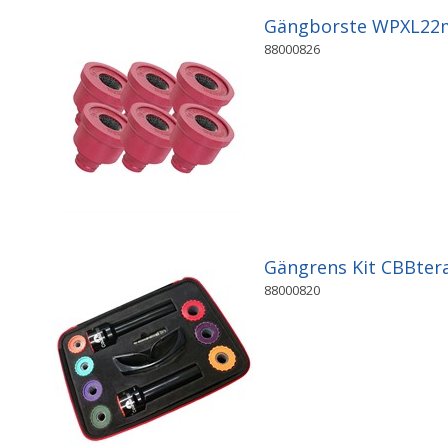
Gängborste WPXL22
88000826
Gängrens Kit CBBter
88000820