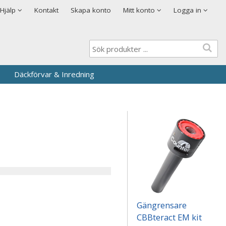
Visa varukorgen
Till kassan
Cookies
Hjälp
Kontakt
Skapa konto
Mitt konto
Logga in
Logga in
Användarnamn
*
Lösenord
*
Däckförvar & Inredning
Kom ihåg mig
Glömt ditt lösenord?
Skapa nytt konto
Gängrensare
CBBteract EM kit