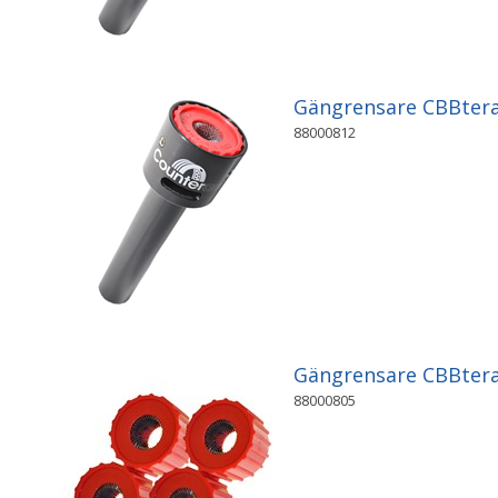
Gängrensare CBBter
88000812
Gängrensare CBBtera
88000805