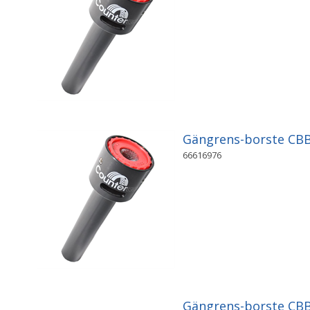
Gängrens-borste C
66616976
Gängrens-borste CB