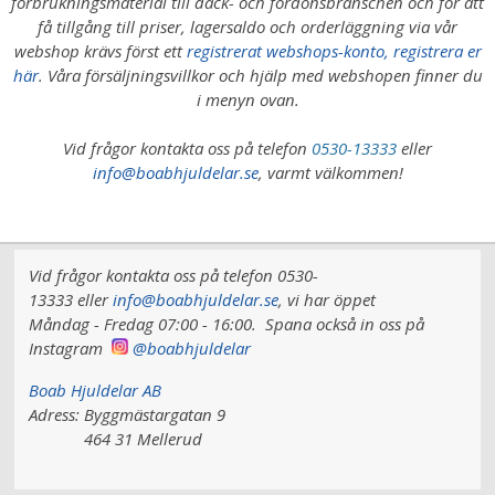
förbrukningsmaterial till däck- och fordonsbranschen och för att
få tillgång till priser, lagersaldo och orderläggning via vår
webshop krävs först ett
registrerat webshops-konto, registrera er
här
. Våra försäljningsvillkor och hjälp med webshopen finner du
i menyn ovan.
Vid frågor kontakta oss på telefon
0530-13333
eller
info@boabhjuldelar.se
, varmt välkommen!
Vid frågor kontakta oss på telefon 0530-
13333 eller
info@boabhjuldelar.se
, vi har
öppet
Måndag - Fredag 07:00 - 16:00.
Spana också in oss på
Instagram
@boabhjuldelar
Boab Hjuldelar AB
Adress:
Byggmästargatan 9
464 31 Mellerud