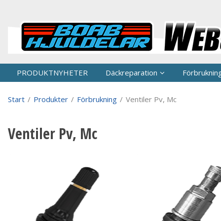
P
PRODUKTNYHETER
Däckreparation
Förbruknin
Start
/
Produkter
/
Förbrukning
/
Ventiler Pv, Mc
Ventiler Pv, Mc