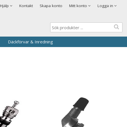
Visa varukorgen
Till kassan
Cookies
Hjälp
Kontakt
Skapa konto
Mitt konto
Logga in
Logga in
Användarnamn
*
Lösenord
*
Däckförvar & Inredning
Kom ihåg mig
Glömt ditt lösenord?
Skapa nytt konto