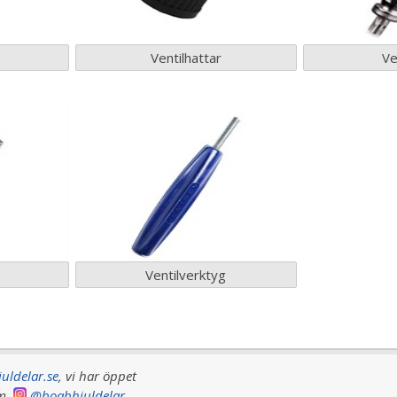
Ventilhattar
Ve
r
Ventilverktyg
uldelar.se
, vi har
öppet
ram
@boabhjuldelar