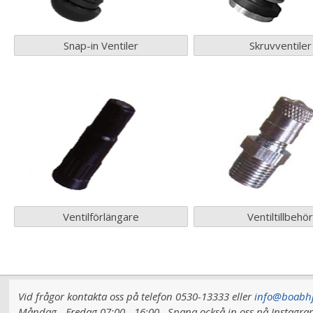
Snap-in Ventiler
Skruvventiler
Ventilförlängare
Ventiltillbehö
Vid frågor kontakta oss på telefon 0530-13333 eller
info@boabhj
Måndag - Fredag 07:00 - 16:00.
Spana också in oss på Instag