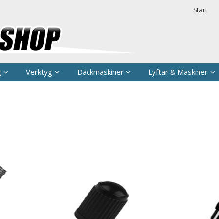
rodukten har lagts i din varukorg
Säkerhet & 
Start
g
Verktyg
Däckmaskiner
Lyftar & Maskiner