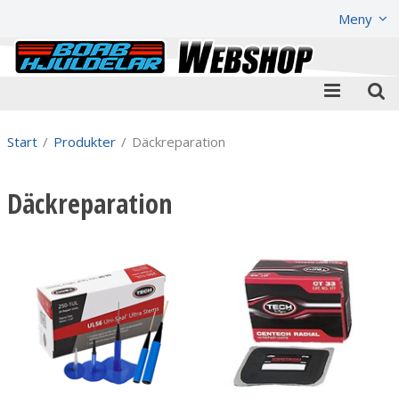
Visa varukorgen
Till kassan
Meny
Start
/
Produkter
/
Däckreparation
Däckreparation