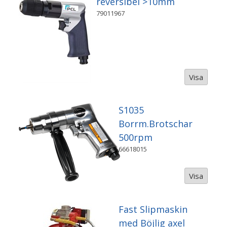
reversibel >10mm
79011967
Visa
S1035
Borrm.Brotschar
500rpm
66618015
Visa
Fast Slipmaskin
med Böjlig axel