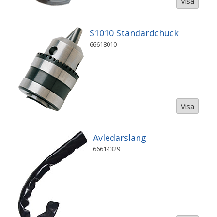
Visa
S1010 Standardchuck
66618010
Visa
Avledarslang
66614329