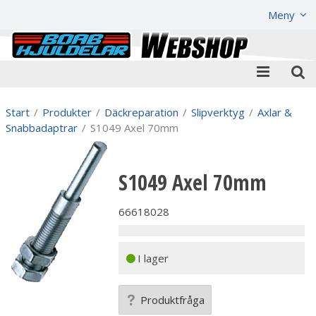
Visa varukorgen
Till kassan
Meny
Start
/
Produkter
/
Däckreparation
/
Slipverktyg
/
Axlar &
Snabbadaptrar
/
S1049 Axel 70mm
S1049 Axel 70mm
66618028
I lager
Produktfråga