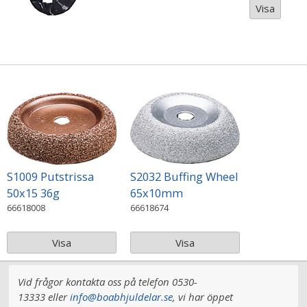
Visa
S1009 Putstrissa
S2032 Buffing Wheel
50x15 36g
65x10mm
66618008
66618674
Visa
Visa
Vid frågor kontakta oss på telefon 0530-
13333 eller
info@boabhjuldelar.se
, vi har
öppet