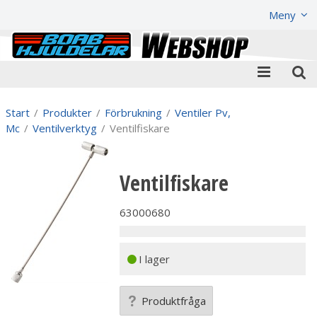
Visa varukorgen
Till kassan
Meny
Start
/
Produkter
/
Förbrukning
/
Ventiler Pv,
Mc
/
Ventilverktyg
/
Ventilfiskare
Ventilfiskare
63000680
I lager
Produktfråga