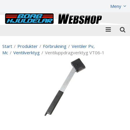
Visa varukorgen
Till kassan
Meny
Start
/
Produkter
/
Förbrukning
/
Ventiler Pv,
Mc
/
Ventilverktyg
/
Ventiluppdragverktyg VT06-1